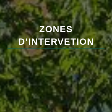
ZONES
D’INTERVETION